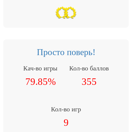
Просто поверь!
Кач-во игры
Кол-во баллов
79.85%
355
Кол-во игр
9