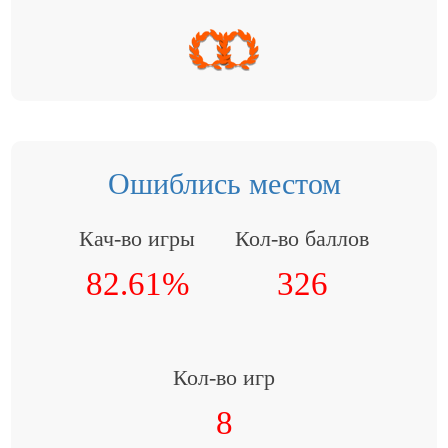
Ошиблись местом
Кач-во игры
Кол-во баллов
82.61%
326
Кол-во игр
8