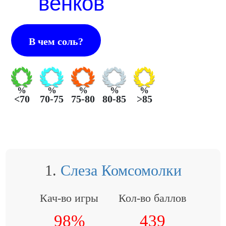
венков
В чем соль?
%
%
%
%
%
<70
70-75
75-80
80-85
>85
1.
Слеза Комсомолки
Кач-во игры
Кол-во баллов
98%
439