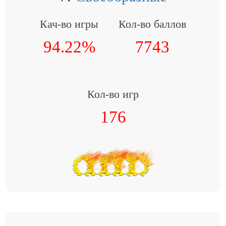
Кач-во игры
Кол-во баллов
94.22%
7743
Кол-во игр
176