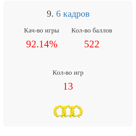
9.
6 кадров
Кач-во игры
Кол-во баллов
92.14%
522
Кол-во игр
13