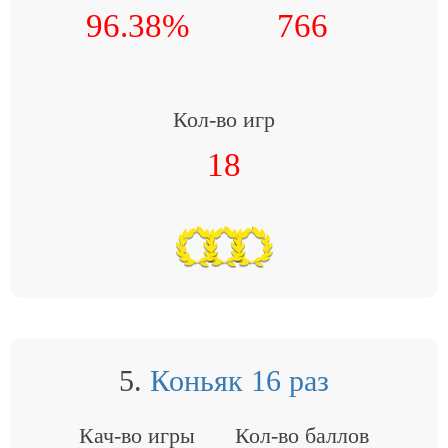
96.38%
766
Кол-во игр
18
5.
Коньяк 16 раз
Кач-во игры
Кол-во баллов