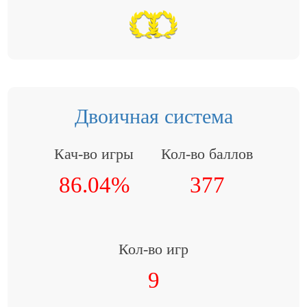
Двоичная система
Кач-во игры
Кол-во баллов
86.04%
377
Кол-во игр
9