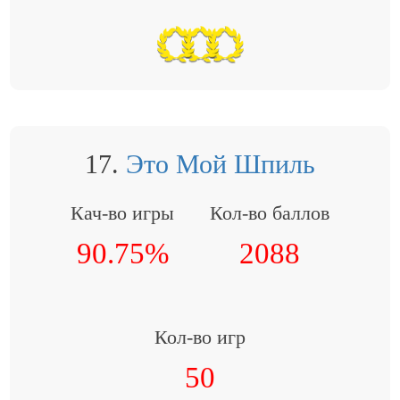
17.
Это Мой Шпиль
Кач-во игры
Кол-во баллов
90.75%
2088
Кол-во игр
50