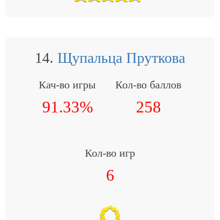
14.
Щупальца Пруткова
Кач-во игры
Кол-во баллов
91.33%
258
Кол-во игр
6