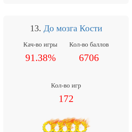
13.
До мозга Кости
Кач-во игры
Кол-во баллов
91.38%
6706
Кол-во игр
172