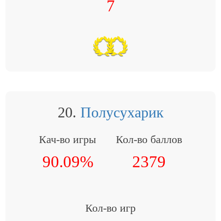
7
20.
Полусухарик
Кач-во игры
Кол-во баллов
90.09%
2379
Кол-во игр